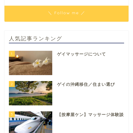
＼ Follow me ／
人気記事ランキング
1
ゲイマッサージについて
2
ゲイの沖縄移住／住まい選び
3
【按摩屋ケン】マッサージ体験談