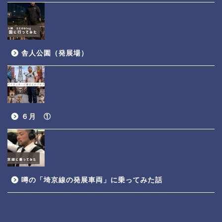
舎人公園（発展場）
６月 ①
噂の「埼京線の発展車両」に乗ってみた話