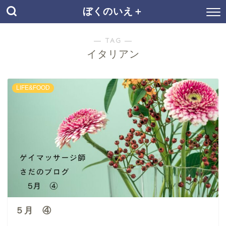
ぼくのいえ＋
― TAG ―
イタリアン
LIFE&FOOD
５月 ④