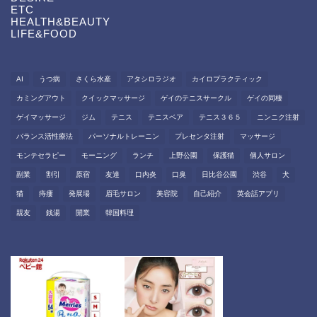
ETC
HEALTH&BEAUTY
LIFE&FOOD
AI
うつ病
さくら水産
アタシロラジオ
カイロプラクティック
カミングアウト
クイックマッサージ
ゲイのテニスサークル
ゲイの同棲
ゲイマッサージ
ジム
テニス
テニスベア
テニス３６５
ニンニク注射
バランス活性療法
パーソナルトレーニン
プレセンタ注射
マッサージ
モンテセラピー
モーニング
ランチ
上野公園
保護猫
個人サロン
副業
割引
原宿
友達
口内炎
口臭
日比谷公園
渋谷
犬
猫
痔瘻
発展場
眉毛サロン
美容院
自己紹介
英会話アプリ
親友
銭湯
開業
韓国料理