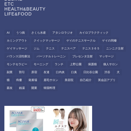
ETC
HEALTH&BEAUTY
LIFE&FOOD
AI
うつ病
さくら水産
アタシロラジオ
カイロプラクティック
カミングアウト
クイックマッサージ
ゲイのテニスサークル
ゲイの同棲
ゲイマッサージ
ジム
テニス
テニスベア
テニス３６５
ニンニク注射
バランス活性療法
パーソナルトレーニン
プレセンタ注射
マッサージ
モンテセラピー
モーニング
ランチ
上野公園
保護猫
個人サロン
副業
割引
原宿
友達
口内炎
口臭
日比谷公園
渋谷
犬
猫
痔瘻
発展場
眉毛サロン
美容院
自己紹介
英会話アプリ
親友
銭湯
開業
韓国料理