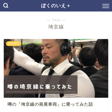
ぼくのいえ＋
― TAG ―
埼京線
DESIRE
噂の「埼京線の発展車両」に乗ってみた話