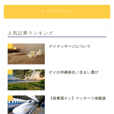
＼ Follow me ／
人気記事ランキング
1
ゲイマッサージについて
2
ゲイの沖縄移住／住まい選び
3
【按摩屋ケン】マッサージ体験談