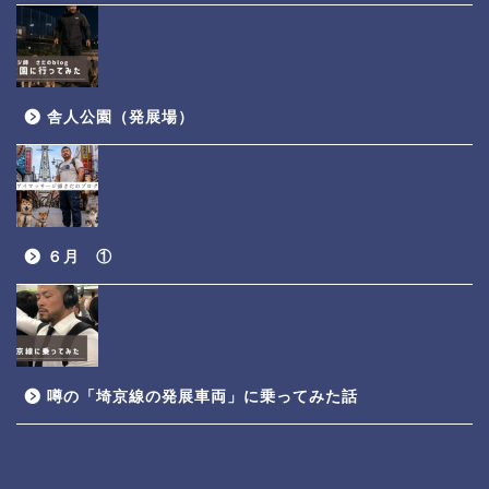
舎人公園（発展場）
６月 ①
噂の「埼京線の発展車両」に乗ってみた話