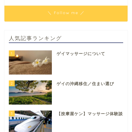
＼ Follow me ／
人気記事ランキング
1
ゲイマッサージについて
2
ゲイの沖縄移住／住まい選び
3
【按摩屋ケン】マッサージ体験談