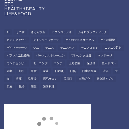
ETC
HEALTH&BEAUTY
LIFE&FOOD
AI
うつ病
さくら水産
アタシロラジオ
カイロプラクティック
カミングアウト
クイックマッサージ
ゲイのテニスサークル
ゲイの同棲
ゲイマッサージ
ジム
テニス
テニスベア
テニス３６５
ニンニク注射
バランス活性療法
パーソナルトレーニン
プレセンタ注射
マッサージ
モンテセラピー
モーニング
ランチ
上野公園
保護猫
個人サロン
副業
割引
原宿
友達
口内炎
口臭
日比谷公園
渋谷
犬
猫
痔瘻
発展場
眉毛サロン
美容院
自己紹介
英会話アプリ
親友
銭湯
開業
韓国料理