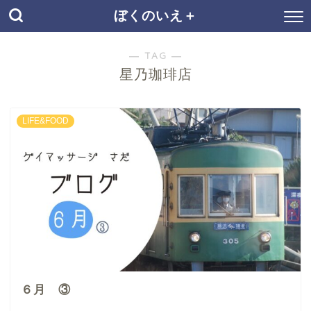
ぼくのいえ＋
― TAG ―
星乃珈琲店
LIFE&FOOD
６月 ③