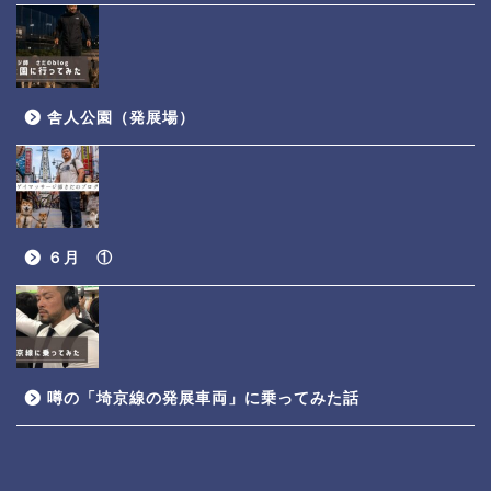
舎人公園（発展場）
６月 ①
噂の「埼京線の発展車両」に乗ってみた話