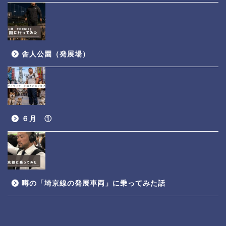
舎人公園（発展場）
６月 ①
噂の「埼京線の発展車両」に乗ってみた話