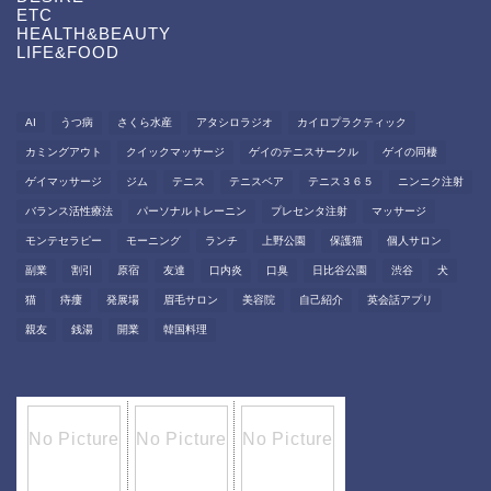
ETC
HEALTH&BEAUTY
LIFE&FOOD
AI
うつ病
さくら水産
アタシロラジオ
カイロプラクティック
カミングアウト
クイックマッサージ
ゲイのテニスサークル
ゲイの同棲
ゲイマッサージ
ジム
テニス
テニスベア
テニス３６５
ニンニク注射
バランス活性療法
パーソナルトレーニン
プレセンタ注射
マッサージ
モンテセラピー
モーニング
ランチ
上野公園
保護猫
個人サロン
副業
割引
原宿
友達
口内炎
口臭
日比谷公園
渋谷
犬
猫
痔瘻
発展場
眉毛サロン
美容院
自己紹介
英会話アプリ
親友
銭湯
開業
韓国料理