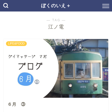
ぼくのいえ＋
― TAG ―
江ノ電
LIFE&FOOD
６月 ③