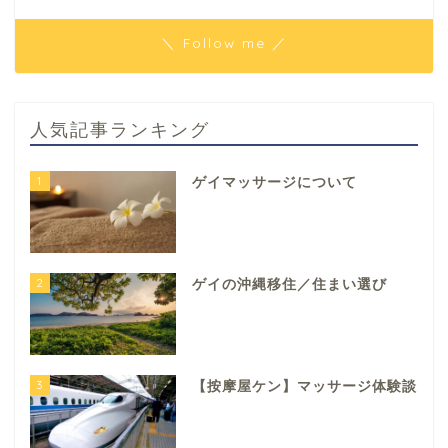
＼ Follow me ／
人気記事ランキング
1
ゲイマッサージについて
2
ゲイの沖縄移住／住まい選び
3
【按摩屋ケン】マッサージ体験談