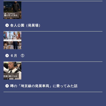
舎人公園（発展場）
６月 ①
噂の「埼京線の発展車両」に乗ってみた話