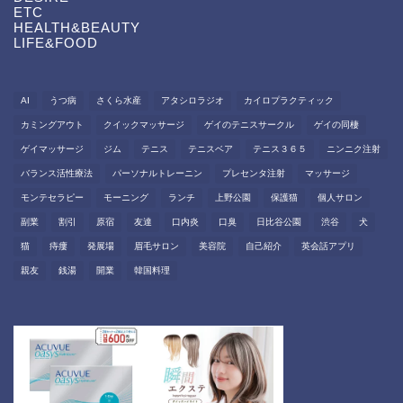
ETC
HEALTH&BEAUTY
LIFE&FOOD
AI
うつ病
さくら水産
アタシロラジオ
カイロプラクティック
カミングアウト
クイックマッサージ
ゲイのテニスサークル
ゲイの同棲
ゲイマッサージ
ジム
テニス
テニスベア
テニス３６５
ニンニク注射
バランス活性療法
パーソナルトレーニン
プレセンタ注射
マッサージ
モンテセラピー
モーニング
ランチ
上野公園
保護猫
個人サロン
副業
割引
原宿
友達
口内炎
口臭
日比谷公園
渋谷
犬
猫
痔瘻
発展場
眉毛サロン
美容院
自己紹介
英会話アプリ
親友
銭湯
開業
韓国料理