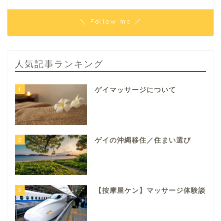
＼ Follow me ／
人気記事ランキング
1
ゲイマッサージについて
2
ゲイの沖縄移住／住まい選び
3
【按摩屋ケン】マッサージ体験談