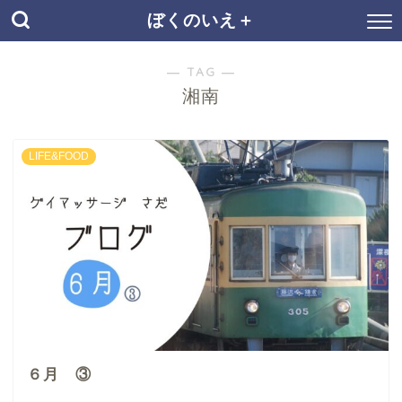
ぼくのいえ＋
― TAG ―
湘南
LIFE&FOOD
６月 ③