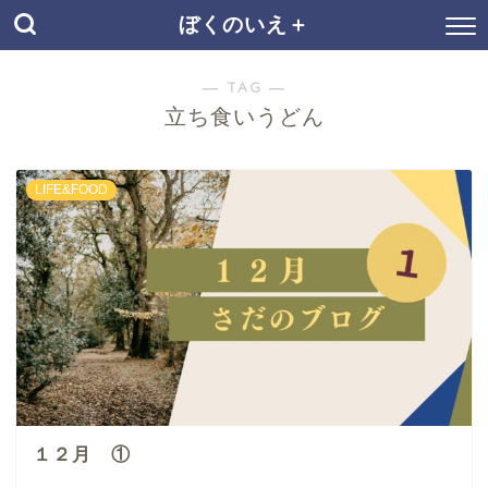
ぼくのいえ＋
― TAG ―
立ち食いうどん
LIFE&FOOD
１２月 ①