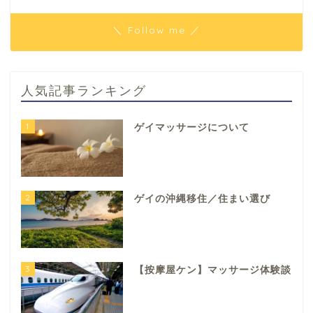
＼ Follow me ／
人気記事ランキング
1
ゲイマッサージについて
2
ゲイの沖縄移住／住まい選び
3
【按摩屋ケン】マッサージ体験談