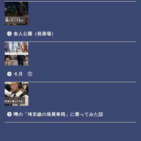
舎人公園（発展場）
６月 ①
噂の「埼京線の発展車両」に乗ってみた話