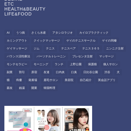
ETC
HEALTH&BEAUTY
LIFE&FOOD
AI
うつ病
さくら水産
アタシロラジオ
カイロプラクティック
カミングアウト
クイックマッサージ
ゲイのテニスサークル
ゲイの同棲
ゲイマッサージ
ジム
テニス
テニスベア
テニス３６５
ニンニク注射
バランス活性療法
パーソナルトレーニン
プレセンタ注射
マッサージ
モンテセラピー
モーニング
ランチ
上野公園
保護猫
個人サロン
副業
割引
原宿
友達
口内炎
口臭
日比谷公園
渋谷
犬
猫
痔瘻
発展場
眉毛サロン
美容院
自己紹介
英会話アプリ
親友
銭湯
開業
韓国料理