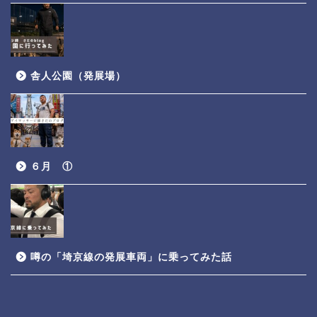
舎人公園（発展場）
６月 ①
噂の「埼京線の発展車両」に乗ってみた話