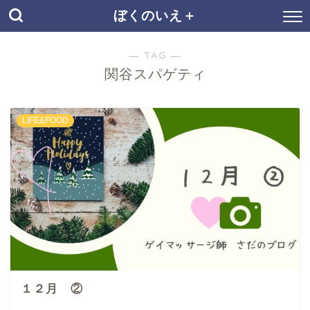
ぼくのいえ＋
― TAG ―
関谷スパゲティ
LIFE&FOOD
１２月 ②