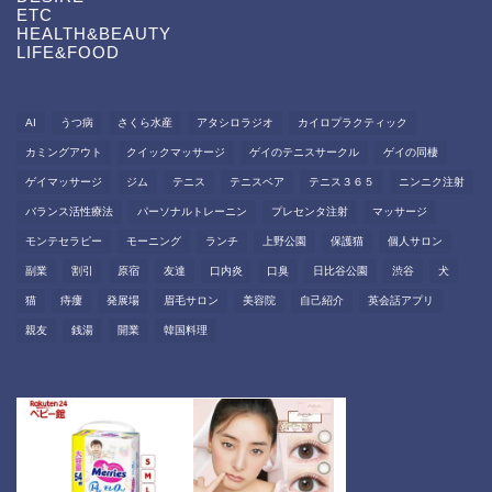
ETC
HEALTH&BEAUTY
LIFE&FOOD
AI
うつ病
さくら水産
アタシロラジオ
カイロプラクティック
カミングアウト
クイックマッサージ
ゲイのテニスサークル
ゲイの同棲
ゲイマッサージ
ジム
テニス
テニスベア
テニス３６５
ニンニク注射
バランス活性療法
パーソナルトレーニン
プレセンタ注射
マッサージ
モンテセラピー
モーニング
ランチ
上野公園
保護猫
個人サロン
副業
割引
原宿
友達
口内炎
口臭
日比谷公園
渋谷
犬
猫
痔瘻
発展場
眉毛サロン
美容院
自己紹介
英会話アプリ
親友
銭湯
開業
韓国料理