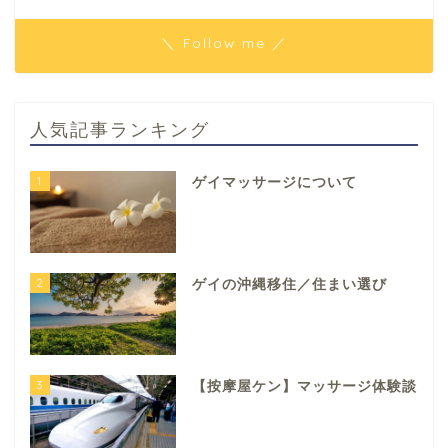
＼ Follow me ／
人気記事ランキング
1
ゲイマッサージについて
2
ゲイの沖縄移住／住まい選び
3
【按摩屋ケン】マッサージ体験談