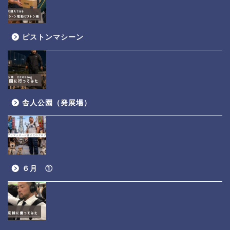
ピストンマシーン
舎人公園（発展場）
６月 ①