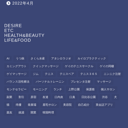
2022年4月
DESIRE
ETC
HEALTH&BEAUTY
LIFE&FOOD
AI
うつ病
さくら水産
アタシロラジオ
カイロプラクティック
カミングアウト
クイックマッサージ
ゲイのテニスサークル
ゲイの同棲
ゲイマッサージ
ジム
テニス
テニスベア
テニス３６５
ニンニク注射
バランス活性療法
パーソナルトレーニン
プレセンタ注射
マッサージ
モンテセラピー
モーニング
ランチ
上野公園
保護猫
個人サロン
副業
割引
原宿
友達
口内炎
口臭
日比谷公園
渋谷
犬
猫
痔瘻
発展場
眉毛サロン
美容院
自己紹介
英会話アプリ
親友
銭湯
開業
韓国料理