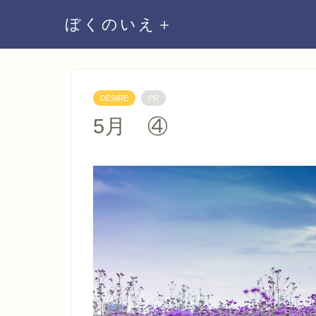
ぼくのいえ＋
DESIRE
PR
5月 ④