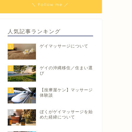
＼ Follow me ／
人気記事ランキング
ゲイマッサージについて
1
ゲイの沖縄移住／住まい選
2
び
【按摩屋ケン】マッサージ
3
体験談
ぼくがゲイマッサージを始
4
めた経緯について