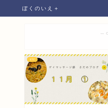
ぼくのいえ＋
― 
ETC