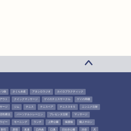
うつ病
さくら水産
アタシロラジオ
カイロプラクティック
アウト
クイックマッサージ
ゲイのテニスサークル
ゲイの同棲
サージ
ジム
テニス
テニスベア
テニス３６５
ニンニク注射
活性療法
パーソナルトレーニン
プレセンタ注射
マッサージ
ラピー
モーニング
ランチ
上野公園
保護猫
個人サロン
割引
原宿
友達
口内炎
口臭
日比谷公園
渋谷
犬