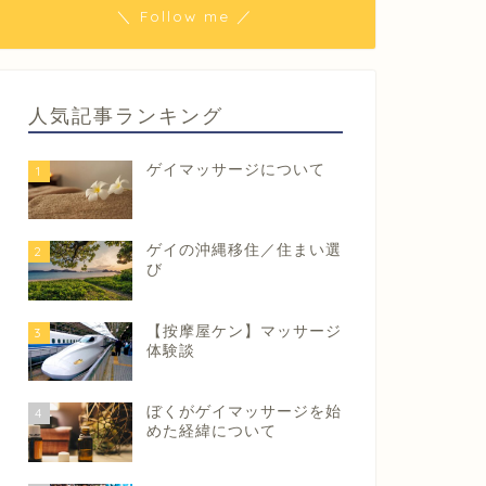
＼ Follow me ／
人気記事ランキング
ゲイマッサージについて
1
ゲイの沖縄移住／住まい選
2
び
【按摩屋ケン】マッサージ
3
体験談
ぼくがゲイマッサージを始
4
めた経緯について