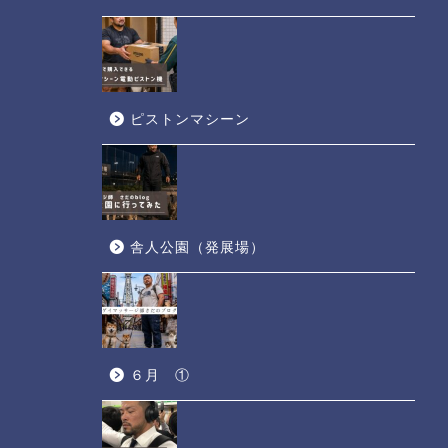
ピストンマシーン
舎人公園（発展場）
６月 ①