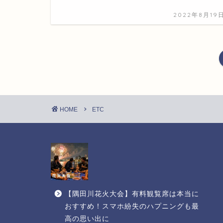
2022年8月19
HOME
ETC
【隅田川花火大会】有料観覧席は本当に
おすすめ！スマホ紛失のハプニングも最
高の思い出に