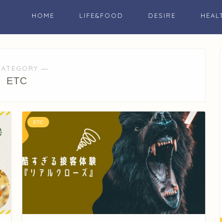
HOME
LIFE&FOOD
DESIRE
HEAL
CATEGORY ―
ETC
ETC