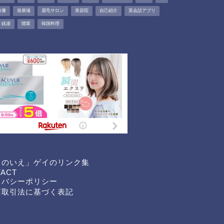
痔瘻
発展場
眉毛サロン
美容院
自己紹介
英会話アプリ
銭湯
開業
韓国料理
くのいえ」ゲイのリンク集
TACT
イバシーポリシー
商取引法に基づく表記