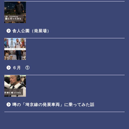
舎人公園（発展場）
６月 ①
噂の「埼京線の発展車両」に乗ってみた話