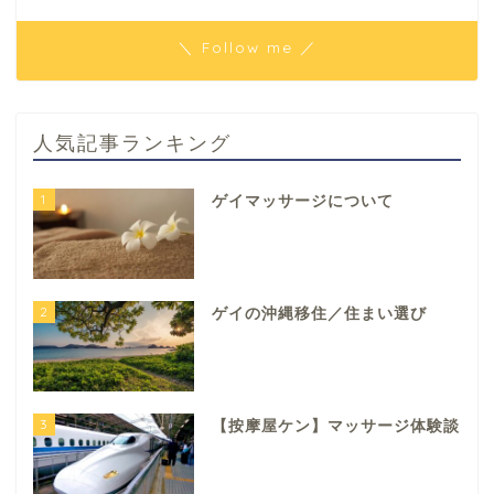
＼ Follow me ／
人気記事ランキング
1
ゲイマッサージについて
2
ゲイの沖縄移住／住まい選び
3
【按摩屋ケン】マッサージ体験談