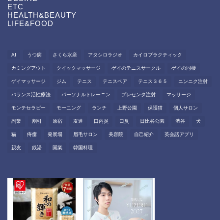
ETC
HEALTH&BEAUTY
LIFE&FOOD
AI
うつ病
さくら水産
アタシロラジオ
カイロプラクティック
カミングアウト
クイックマッサージ
ゲイのテニスサークル
ゲイの同棲
ゲイマッサージ
ジム
テニス
テニスベア
テニス３６５
ニンニク注射
バランス活性療法
パーソナルトレーニン
プレセンタ注射
マッサージ
モンテセラピー
モーニング
ランチ
上野公園
保護猫
個人サロン
副業
割引
原宿
友達
口内炎
口臭
日比谷公園
渋谷
犬
猫
痔瘻
発展場
眉毛サロン
美容院
自己紹介
英会話アプリ
親友
銭湯
開業
韓国料理