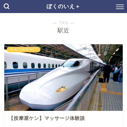
ぼくのいえ＋
― TAG ―
駅近
HEALTH&BEAUTY
【按摩屋ケン】マッサージ体験談