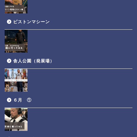
ピストンマシーン
舎人公園（発展場）
６月 ①