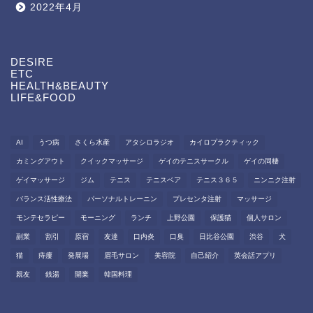
2022年4月
DESIRE
ETC
HEALTH&BEAUTY
LIFE&FOOD
AI
うつ病
さくら水産
アタシロラジオ
カイロプラクティック
カミングアウト
クイックマッサージ
ゲイのテニスサークル
ゲイの同棲
ゲイマッサージ
ジム
テニス
テニスベア
テニス３６５
ニンニク注射
バランス活性療法
パーソナルトレーニン
プレセンタ注射
マッサージ
モンテセラピー
モーニング
ランチ
上野公園
保護猫
個人サロン
副業
割引
原宿
友達
口内炎
口臭
日比谷公園
渋谷
犬
猫
痔瘻
発展場
眉毛サロン
美容院
自己紹介
英会話アプリ
親友
銭湯
開業
韓国料理