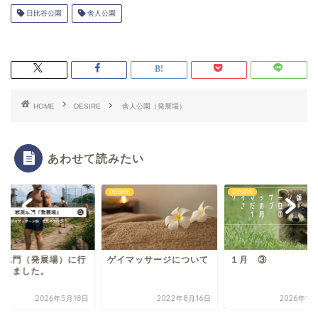
日比谷公園
舎人公園
HOME
DESIRE
舎人公園（発展場）
あわせて読みたい
IRE
DESIRE
DESIRE
渕水門（発展場）に行
ゲイマッサージについて
１月 ③
てきました。
2026年5月18日
2022年8月16日
2026年1