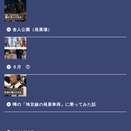
舎人公園（発展場）
６月 ①
噂の「埼京線の発展車両」に乗ってみた話