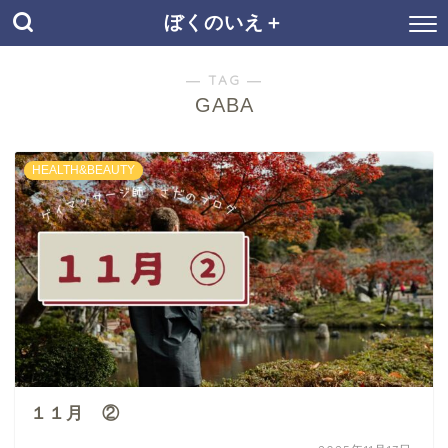
ぼくのいえ＋
― TAG ―
GABA
HEALTH&BEAUTY
１１月 ②