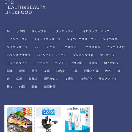
ETC
HEALTH&BEAUTY
LIFE&FOOD
AI
うつ病
さくら水産
アタシロラジオ
カイロプラクティック
カミングアウト
クイックマッサージ
ゲイのテニスサークル
ゲイの同棲
ゲイマッサージ
ジム
テニス
テニスベア
テニス３６５
ニンニク注射
バランス活性療法
パーソナルトレーニン
プレセンタ注射
マッサージ
モンテセラピー
モーニング
ランチ
上野公園
保護猫
個人サロン
副業
割引
原宿
友達
口内炎
口臭
日比谷公園
渋谷
犬
猫
痔瘻
発展場
眉毛サロン
美容院
自己紹介
英会話アプリ
親友
銭湯
開業
韓国料理