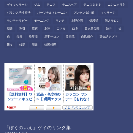
ゲイマッサージ
ジム
テニス
テニスベア
テニス３６５
ニンニク注射
バランス活性療法
パーソナルトレーニン
プレセンタ注射
マッサージ
モンテセラピー
モーニング
ランチ
上野公園
保護猫
個人サロン
副業
割引
原宿
友達
口内炎
口臭
日比谷公園
渋谷
犬
猫
痔瘻
発展場
眉毛サロン
美容院
自己紹介
英会話アプリ
親友
銭湯
開業
韓国料理
「ぼくのいえ」ゲイのリンク集