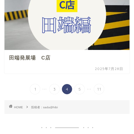
田端発展場 C店
2025年7月28日
...
...
1
3
4
5
11
HOME
投稿者：sada@hibi