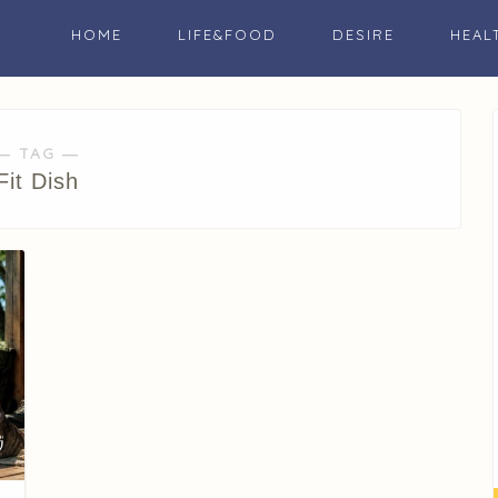
HOME
LIFE&FOOD
DESIRE
HEAL
― TAG ―
Fit Dish