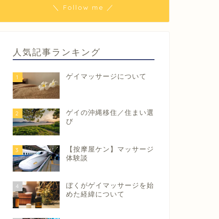
＼ Follow me ／
人気記事ランキング
ゲイマッサージについて
1
ゲイの沖縄移住／住まい選
2
び
【按摩屋ケン】マッサージ
3
体験談
ぼくがゲイマッサージを始
4
めた経緯について