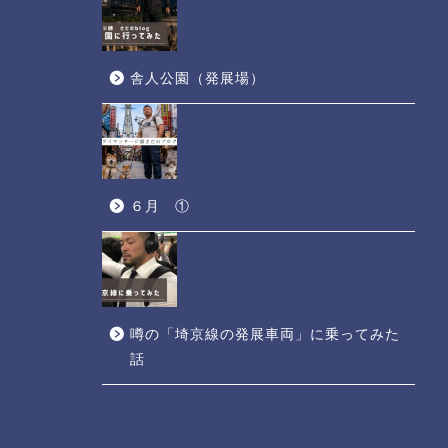
舎人公園（発展場）
６月 ①
噂の「埼京線の発展車両」に乗ってみた
話