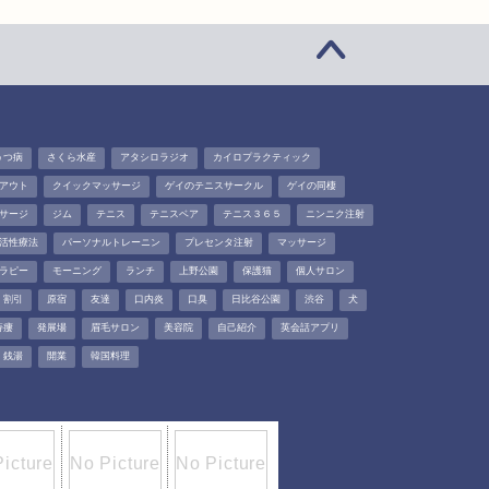
うつ病
さくら水産
アタシロラジオ
カイロプラクティック
アウト
クイックマッサージ
ゲイのテニスサークル
ゲイの同棲
サージ
ジム
テニス
テニスベア
テニス３６５
ニンニク注射
活性療法
パーソナルトレーニン
プレセンタ注射
マッサージ
ラピー
モーニング
ランチ
上野公園
保護猫
個人サロン
割引
原宿
友達
口内炎
口臭
日比谷公園
渋谷
犬
痔瘻
発展場
眉毛サロン
美容院
自己紹介
英会話アプリ
銭湯
開業
韓国料理