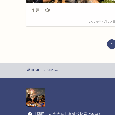
４月 ③
2026年4月20
1
HOME
2026年
【隅田川花火大会】有料観覧席は本当に