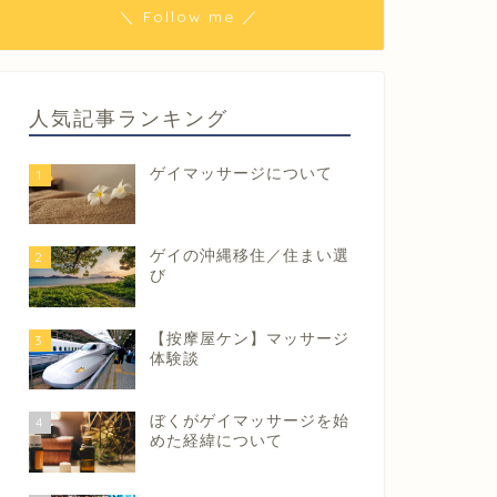
＼ Follow me ／
人気記事ランキング
ゲイマッサージについて
1
ゲイの沖縄移住／住まい選
2
び
【按摩屋ケン】マッサージ
3
体験談
ぼくがゲイマッサージを始
4
めた経緯について