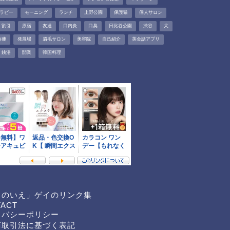
ラピー
モーニング
ランチ
上野公園
保護猫
個人サロン
割引
原宿
友達
口内炎
口臭
日比谷公園
渋谷
犬
痔瘻
発展場
眉毛サロン
美容院
自己紹介
英会話アプリ
銭湯
開業
韓国料理
くのいえ」ゲイのリンク集
TACT
イバシーポリシー
商取引法に基づく表記