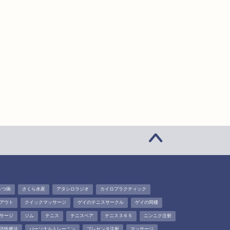
うつ病
さくら水産
アタシロラジオ
カイロプラクティック
アウト
クイックマッサージ
ゲイのテニスサークル
ゲイの同棲
サージ
ジム
テニス
テニスベア
テニス３６５
ニンニク注射
活性療法
パーソナルトレーニン
プレセンタ注射
マッサージ