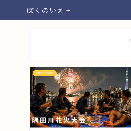
ぼくのいえ＋
― 
LIFE&FOOD