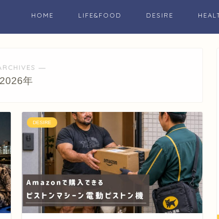
HOME
LIFE&FOOD
DESIRE
HEAL
ARCHIVES ―
2026年
DESIRE