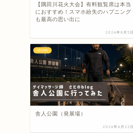
【隅田川花火大会】有料観覧席は本当
におすすめ！スマホ紛失のハプニング
も最高の思い出に
2026年8月5
DESIRE
舎人公園（発展場）
2026年6月22