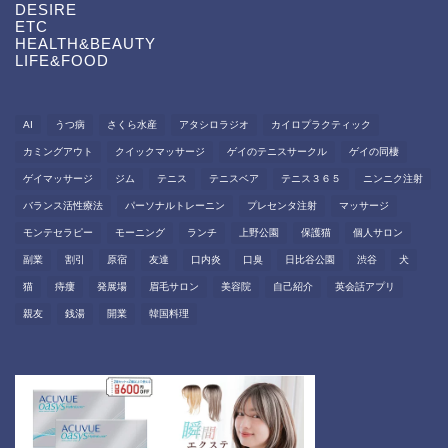
DESIRE
ETC
HEALTH&BEAUTY
LIFE&FOOD
AI
うつ病
さくら水産
アタシロラジオ
カイロプラクティック
カミングアウト
クイックマッサージ
ゲイのテニスサークル
ゲイの同棲
ゲイマッサージ
ジム
テニス
テニスベア
テニス３６５
ニンニク注射
バランス活性療法
パーソナルトレーニン
プレセンタ注射
マッサージ
モンテセラピー
モーニング
ランチ
上野公園
保護猫
個人サロン
副業
割引
原宿
友達
口内炎
口臭
日比谷公園
渋谷
犬
猫
痔瘻
発展場
眉毛サロン
美容院
自己紹介
英会話アプリ
親友
銭湯
開業
韓国料理