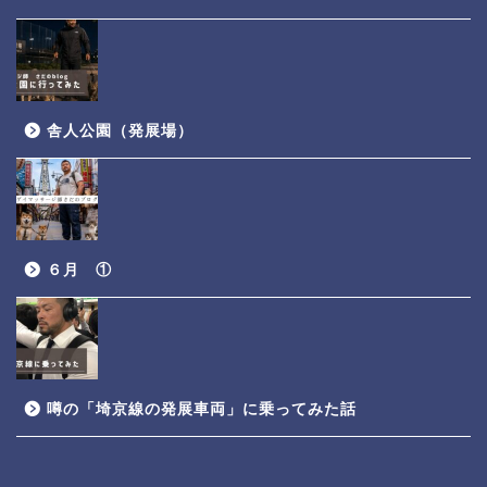
舎人公園（発展場）
６月 ①
噂の「埼京線の発展車両」に乗ってみた話