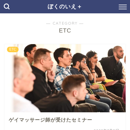
ぼくのいえ＋
― CATEGORY ―
ETC
ETC
ゲイマッサージ師が受けたセミナー