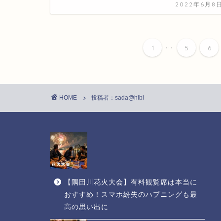
2022年6月8
...
1
5
6
HOME
投稿者：sada@hibi
【隅田川花火大会】有料観覧席は本当に
おすすめ！スマホ紛失のハプニングも最
高の思い出に