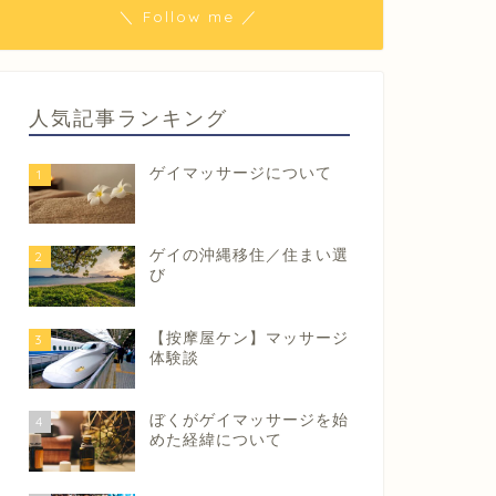
＼ Follow me ／
人気記事ランキング
ゲイマッサージについて
1
ゲイの沖縄移住／住まい選
2
び
【按摩屋ケン】マッサージ
3
体験談
ぼくがゲイマッサージを始
4
めた経緯について