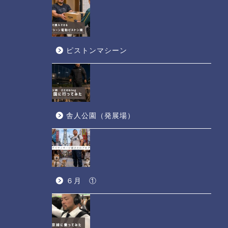
ピストンマシーン
舎人公園（発展場）
６月 ①