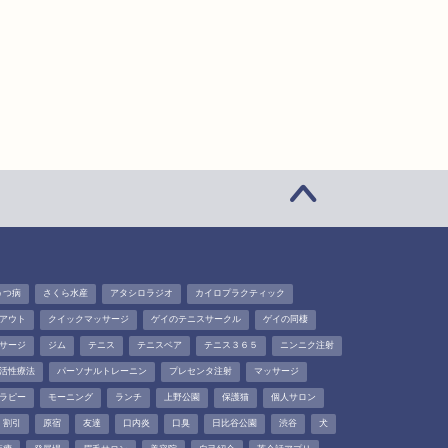
うつ病
さくら水産
アタシロラジオ
カイロプラクティック
アウト
クイックマッサージ
ゲイのテニスサークル
ゲイの同棲
サージ
ジム
テニス
テニスベア
テニス３６５
ニンニク注射
活性療法
パーソナルトレーニン
プレセンタ注射
マッサージ
ラピー
モーニング
ランチ
上野公園
保護猫
個人サロン
割引
原宿
友達
口内炎
口臭
日比谷公園
渋谷
犬