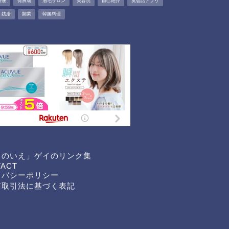
痔瘻
発展場
眉毛サロン
美容院
自己紹介
英会話アプリ
銭湯
開業
韓国料理
くのいえ」ゲイのリンク集
TACT
イバシーポリシー
商取引法に基づく表記