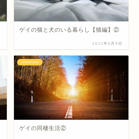
ゲイの猫と犬のいる暮らし【猫編】②
日
2022年6月9日
LIFE&FOOD
ゲイの同棲生活②