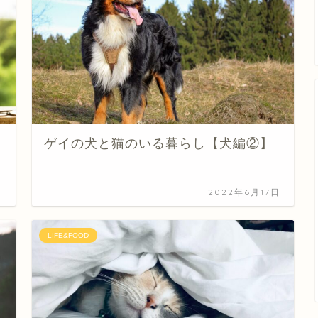
ゲイの犬と猫のいる暮らし【犬編②】
日
2022年6月17日
LIFE&FOOD